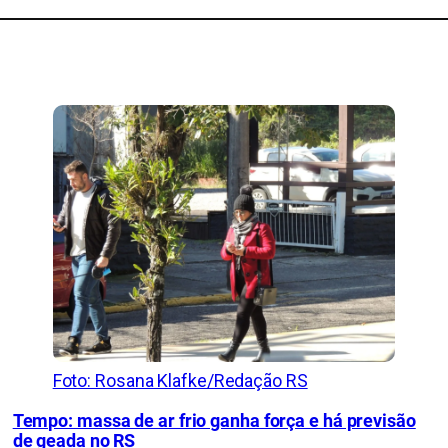
Foto: Rosana Klafke/Redação RS
Tempo: massa de ar frio ganha força e há previsão
de geada no RS