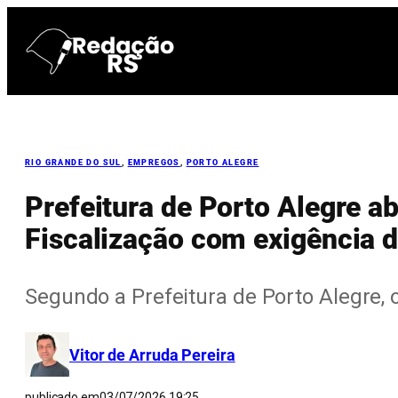
Pular
para
o
conteúdo
RIO GRANDE DO SUL
, 
EMPREGOS
, 
PORTO ALEGRE
Prefeitura de Porto Alegre a
Fiscalização com exigência d
Segundo a Prefeitura de Porto Alegre, 
Vitor de Arruda Pereira
publicado em
03/07/2026 19:25