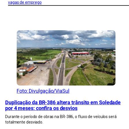
vagas de emprego
CONFIRA MAIS NOTÍCIAS DO RS
Foto: Divulgação/ViaSul
Duplicação da BR-386 altera trânsito em Soledade
por 4 meses; confira os desvios
Durante o período de obras na BR-386, o fluxo de veículos será
totalmente desviado.