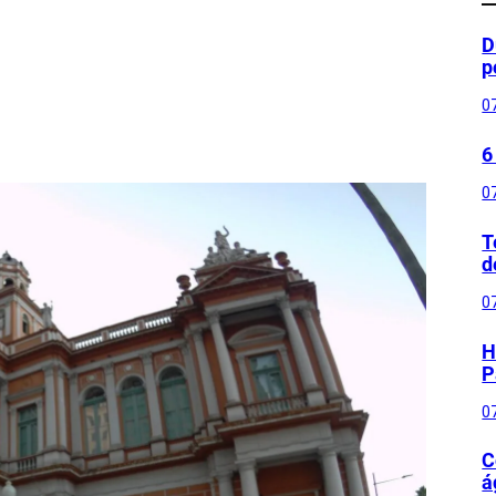
D
p
0
6
0
T
d
0
H
P
0
C
á