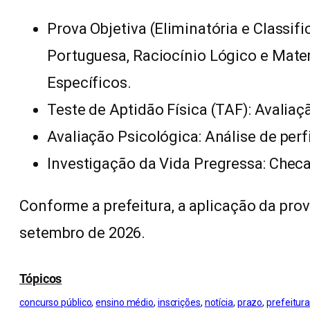
Prova Objetiva (Eliminatória e Classif
Portuguesa, Raciocínio Lógico e Mat
Específicos.
Teste de Aptidão Física (TAF): Avalia
Avaliação Psicológica: Análise de perfi
Investigação da Vida Pregressa: Chec
Conforme a prefeitura, a aplicação da prova
setembro de 2026.
Tópicos
concurso público
, 
ensino médio
, 
inscrições
, 
notícia
, 
prazo
, 
prefeitur