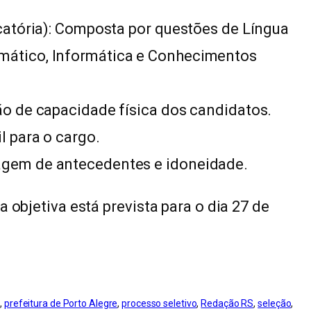
icatória): Composta por questões de Língua
emático, Informática e Conhecimentos
ção de capacidade física dos candidatos.
l para o cargo.
agem de antecedentes e idoneidade.
 objetiva está prevista para o dia 27 de
a
, 
prefeitura de Porto Alegre
, 
processo seletivo
, 
Redação RS
, 
seleção
, 