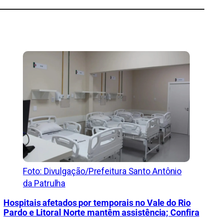
Foto: Divulgação/Prefeitura Santo Antônio
da Patrulha
Hospitais afetados por temporais no Vale do Rio
Pardo e Litoral Norte mantêm assistência; Confira