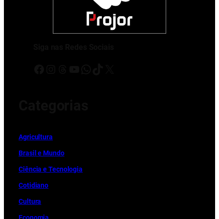
Siga nas Redes Sociais
Facebook
Instagram
Threads
Youtube
WhatsApp
TikTok
X
Categorias
Ag
r
icultura
Brasil e Mundo
Ciência e Tecnologia
Cotidiano
Cultura
Economia