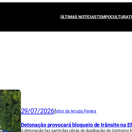
ÚLTIMAS NOTÍCIAS
TEMPO
CULTURA
T
29/07/2026
|
Vitor de Arruda Pereira
Detonação provocará bloqueio de trânsito na E
A detonação faz parte das obras de duplicação do Contorno N