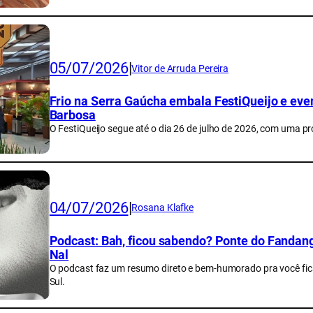
05/07/2026
|
Vitor de Arruda Pereira
Frio na Serra Gaúcha embala FestiQueijo e even
Barbosa
O FestiQueijo segue até o dia 26 de julho de 2026, com uma p
04/07/2026
|
Rosana Klafke
Podcast: Bah, ficou sabendo? Ponte do Fandang
Nal
O podcast faz um resumo direto e bem-humorado pra você fic
Sul.