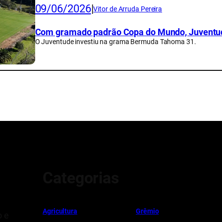
09/06/2026
|
Vitor de Arruda Pereira
Com gramado padrão Copa do Mundo, Juventud
O Juventude investiu na grama Bermuda Tahoma 31.
Categorias
Ag
r
icultura
Grêmio
o e