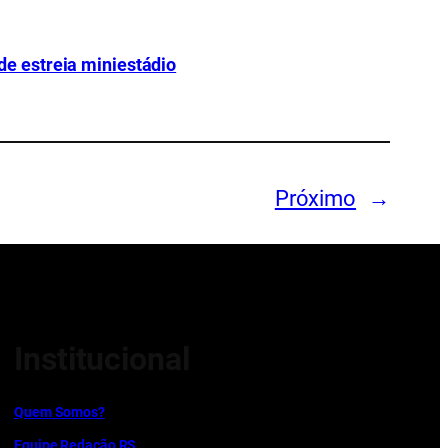
e estreia miniestádio
Próximo
→
Institucional
Quem Somos?
Equipe Redação RS