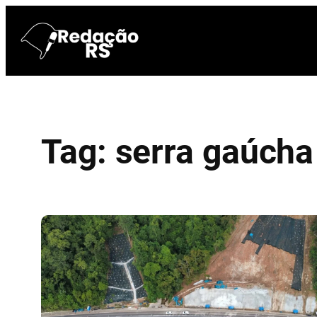
Pular
para
o
conteúdo
Tag:
serra gaúcha