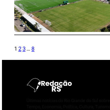
1
2
3
…
8
Últimas notícias do Rio Grande do Sul sobre
Tempo, Economia, Política, Cultura, Turism