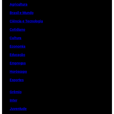
Ag
r
icultura
Brasil e Mundo
Ciência e Tecnologia
Cotidiano
Cultura
Economia
Educação
Empregos
Horóscopo
Esportes
Grêmio
Inter
Juventude