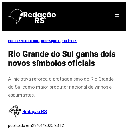
Pular
para
o
conteúdo
RIO GRANDE DO SUL
, 
DESTAQUE 2
, 
POLÍTICA
Rio Grande do Sul ganha dois
novos símbolos oficiais
A iniciativa reforça o protagonismo do Rio Grande
do Sul como maior produtor nacional de vinhos e
espumantes.
Redação RS
publicado em
28/04/2025 23:12