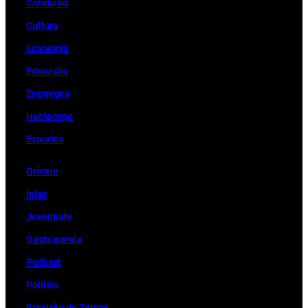
Cotidiano
Cultura
Economia
Educação
Empregos
Horóscopo
Esportes
Grêmio
Inter
Juventude
Gastronomia
Podcast
Política
Previsão do Tempo