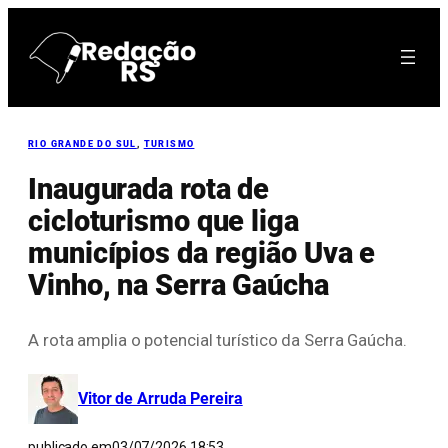
Pular
para
o
conteúdo
RIO GRANDE DO SUL
, 
TURISMO
Inaugurada rota de
cicloturismo que liga
municípios da região Uva e
Vinho, na Serra Gaúcha
A rota amplia o potencial turístico da Serra Gaúcha.
Vitor de Arruda Pereira
publicado em
03/07/2026 18:53