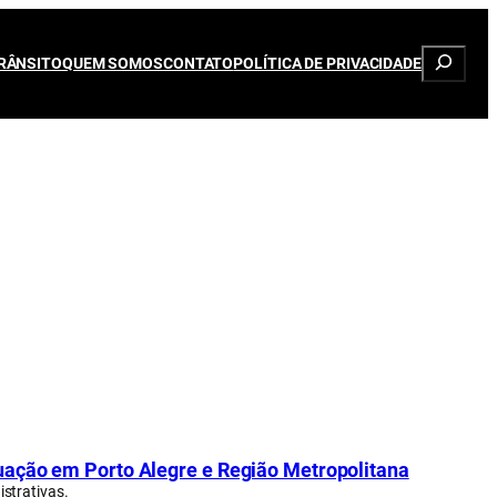
Pesqui
RÂNSITO
QUEM SOMOS
CONTATO
POLÍTICA DE PRIVACIDADE
uação em Porto Alegre e Região Metropolitana
strativas.