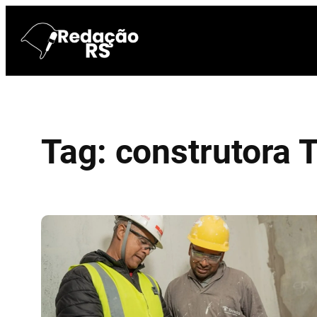
Pular
para
o
conteúdo
Tag:
construtora 