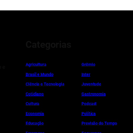
Categorias
Ag
r
icultura
Grêmio
o e
Brasil e Mundo
Inter
Ciência e Tecnologia
Juventude
Cotidiano
Gastronomia
Cultura
Podcast
Economia
Política
Educação
Previsão do Tempo