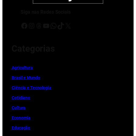
Siga nas Redes Sociais
Facebook
Instagram
Threads
Youtube
WhatsApp
TikTok
X
Categorias
Ag
r
icultura
Brasil e Mundo
Ciência e Tecnologia
Cotidiano
Cultura
Economia
Educação