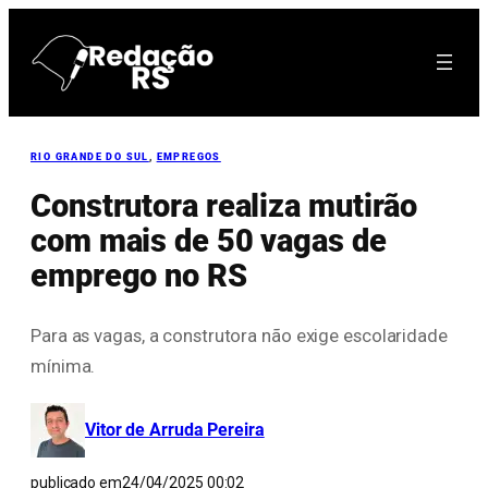
Pular
para
o
conteúdo
RIO GRANDE DO SUL
, 
EMPREGOS
Construtora realiza mutirão
com mais de 50 vagas de
emprego no RS
Para as vagas, a construtora não exige escolaridade
mínima.
Vitor de Arruda Pereira
publicado em
24/04/2025 00:02