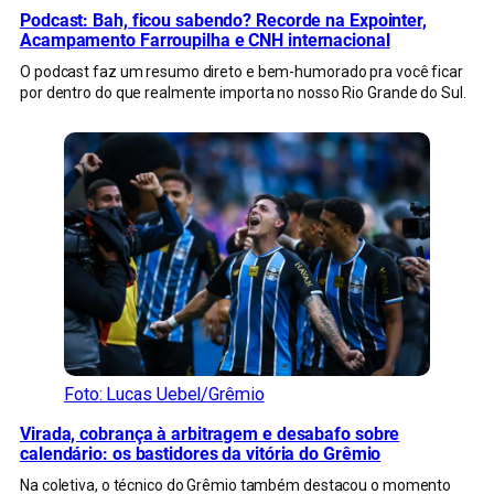
Podcast: Bah, ficou sabendo? Recorde na Expointer,
Acampamento Farroupilha e CNH internacional
O podcast faz um resumo direto e bem-humorado pra você ficar
por dentro do que realmente importa no nosso Rio Grande do Sul.
Foto: Lucas Uebel/Grêmio
Virada, cobrança à arbitragem e desabafo sobre
calendário: os bastidores da vitória do Grêmio
Na coletiva, o técnico do Grêmio também destacou o momento