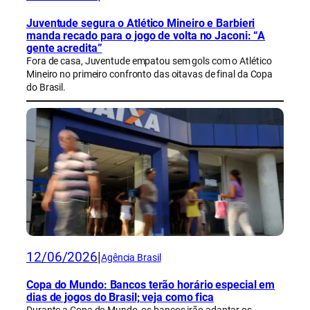
Juventude segura o Atlético Mineiro e Barbieri
manda recado para o jogo de volta no Jaconi: “A
gente acredita”
Fora de casa, Juventude empatou sem gols com o Atlético
Mineiro no primeiro confronto das oitavas de final da Copa
do Brasil.
12/06/2026
|
Agência Brasil
Copa do Mundo: Bancos terão horário especial em
dias de jogos do Brasil; veja como fica