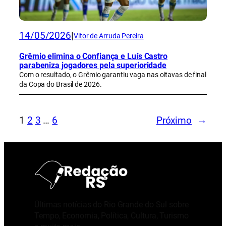
14/05/2026
|
Vitor de Arruda Pereira
Grêmio elimina o Confiança e Luís Castro
parabeniza jogadores pela superioridade
Com o resultado, o Grêmio garantiu vaga nas oitavas de final
da Copa do Brasil de 2026.
1
2
3
…
6
Próximo
→
Últimas notícias do Rio Grande do Sul sobre
Tempo, Economia, Política, Cultura, Turismo