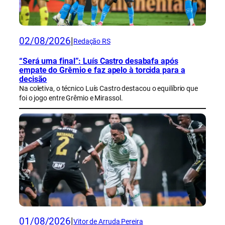
02/08/2026
|
Redação RS
“Será uma final”: Luís Castro desabafa após
empate do Grêmio e faz apelo à torcida para a
decisão
Na coletiva, o técnico Luís Castro destacou o equilíbrio que
foi o jogo entre Grêmio e Mirassol.
01/08/2026
|
Vitor de Arruda Pereira