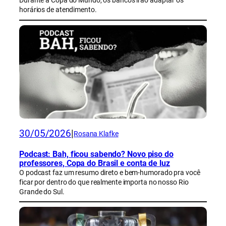
Durante a Copa do Mundo, os bancos irão adaptar os
horários de atendimento.
30/05/2026
|
Rosana Klafke
Podcast: Bah, ficou sabendo? Novo piso do
professores, Copa do Brasil e conta de luz
O podcast faz um resumo direto e bem-humorado pra você
ficar por dentro do que realmente importa no nosso Rio
Grande do Sul.