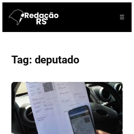
Pular
para
o
conteúdo
Tag:
deputado