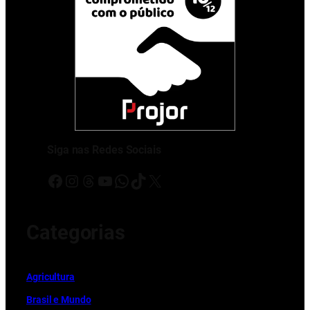
Siga nas Redes Sociais
Facebook
Instagram
Threads
Youtube
WhatsApp
TikTok
X
Categorias
Ag
r
icultura
Brasil e Mundo