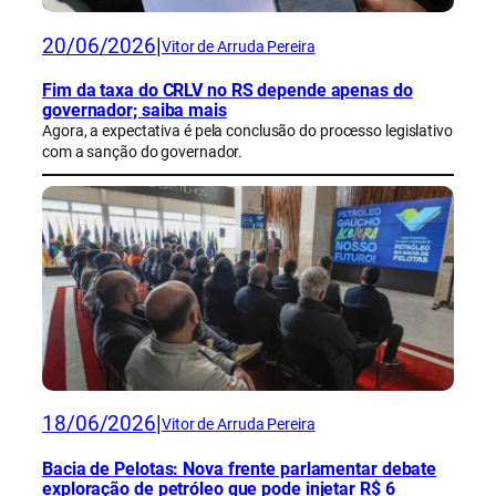
20/06/2026
|
Vitor de Arruda Pereira
Fim da taxa do CRLV no RS depende apenas do
governador; saiba mais
Agora, a expectativa é pela conclusão do processo legislativo
com a sanção do governador.
18/06/2026
|
Vitor de Arruda Pereira
Bacia de Pelotas: Nova frente parlamentar debate
exploração de petróleo que pode injetar R$ 6