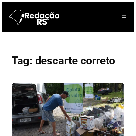
Pular
para
o
conteúdo
Tag:
descarte correto