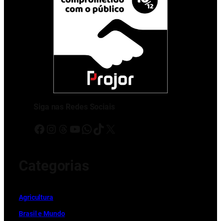
Siga nas Redes Sociais
Facebook
Instagram
Threads
Youtube
WhatsApp
TikTok
X
Categorias
Ag
r
icultura
Brasil e Mundo