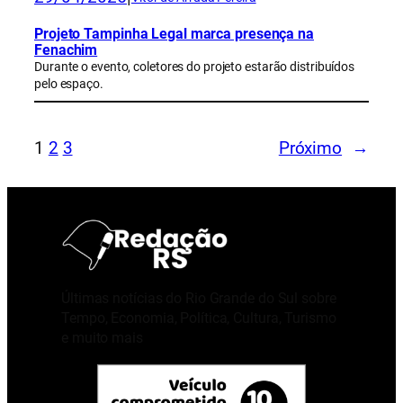
Projeto Tampinha Legal marca presença na
Fenachim
Durante o evento, coletores do projeto estarão distribuídos
pelo espaço.
1
2
3
Próximo
→
Últimas notícias do Rio Grande do Sul sobre
Tempo, Economia, Política, Cultura, Turismo
e muito mais