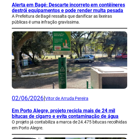
Alerta em Bagé: Descarte incorreto em contêineres
destrói equipamentos e pode render multa pesada
A Prefeitura de Bagé ressalta que danificar as lixeiras
públicas é uma infração gravíssima.
02/06/2026
|
Vitor de Arruda Pereira
Em Porto Alegre, projeto recicla mais de 24 mil
bitucas de cigarro e evita contaminação de água
O projeto já contabiliza a marca de 24.475 bitucas recolhidas
em Porto Alegre.