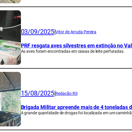
03/09/2025
|
Vitor de Arruda Pereira
PRF resgata aves silvestres em extinção no Val
As aves foram encontradas em caixas de leite perfuradas.
15/08/2025
|
Redação RS
Brigada Militar apreende mais de 4 toneladas d
A grande quantidade de drogas foi localizada em um caminhã