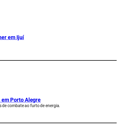
er em Ijuí
a em Porto Alegre
 de combate ao furto de energia.