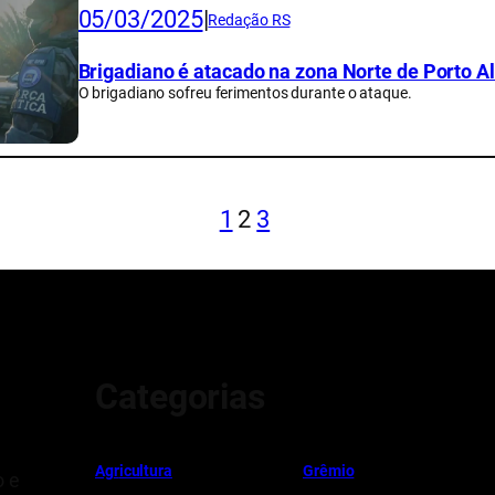
05/03/2025
|
Redação RS
Brigadiano é atacado na zona Norte de Porto A
O brigadiano sofreu ferimentos durante o ataque.
1
2
3
Categorias
Ag
r
icultura
Grêmio
o e