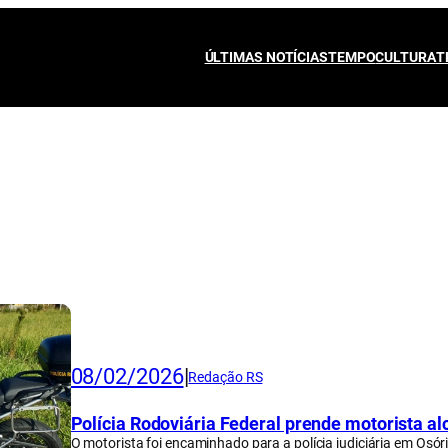
ÚLTIMAS NOTÍCIAS
TEMPO
CULTURA
T
08/02/2026
|
Redação RS
Polícia Rodoviária Federal prende motorista a
O motorista foi encaminhado para a polícia judiciária em Osóri