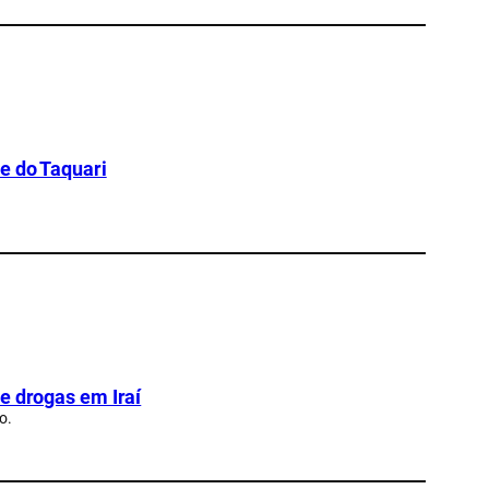
e do Taquari
e drogas em Iraí
o.