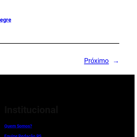
legre
Próximo
→
Institucional
Quem Somos?
Equipe Redação RS