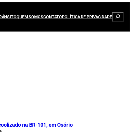
Pesqui
RÂNSITO
QUEM SOMOS
CONTATO
POLÍTICA DE PRIVACIDADE
lcoolizado na BR-101, em Osório
o.