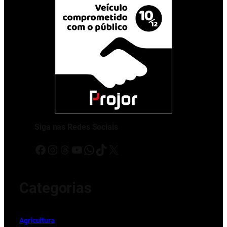
Siga nas Redes Sociais
Facebook
Instagram
Threads
Youtube
WhatsApp
TikTok
X
Categorias
Ag
r
icultura