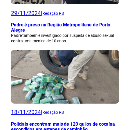
29/11/2024
|
Redação RS
Padre é preso na Região Metropolitana de Porto
Alegre
Padre também é investigado por suspeita de abuso sexual
contra uma menina de 10 anos.
18/11/2024
|
Redação RS
Policiais encontram mais de 120 quilos de cocaína
escondidos em estepes de caminhão