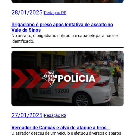
28/01/2025
|
Redação RS
Brigadiano é preso após tentativa de assalto no
Vale do Sinos
No assalto, o brigadiano utilizou um capacete para não ser
identificado.
27/01/2025
|
Redação RS
Vereador de Canoas é alvo de ataque a tiros
O atirador desceu de um veículo e efetuou diversos disparos