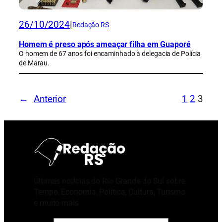
26/10/2024
|
Redação RS
Homem é preso após ameaçar filha em Guaporé
O homem de 67 anos foi encaminhado à delegacia de Polícia
de Marau.
←
Anterior
1
2
3
Últimas notícias do Rio Grande do Sul sobre
Tempo, Economia, Política, Cultura, Turismo
e muito mais