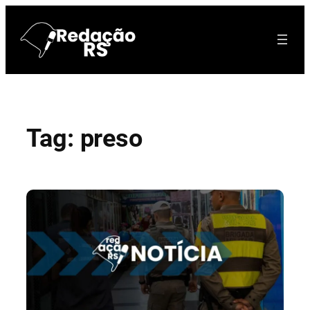
Pular
para
o
conteúdo
Tag:
preso