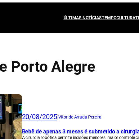
ÚLTIMAS NOTÍCIAS
TEMPO
CULTURA
T
e Porto Alegre
20/08/2025
|
Vitor de Arruda Pereira
Bebê de apenas 3 meses é submetido a cirurgia
A cirurgia robótica permite incisões menores, maior controle ci