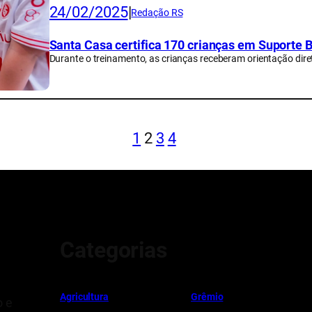
24/02/2025
|
Redação RS
Santa Casa certifica 170 crianças em Suporte 
Durante o treinamento, as crianças receberam orientação dire
1
2
3
4
Categorias
Ag
r
icultura
Grêmio
o e