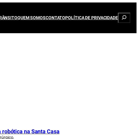
Pesqui
RÂNSITO
QUEM SOMOS
CONTATO
POLÍTICA DE PRIVACIDADE
 robótica na Santa Casa
rúrgico.