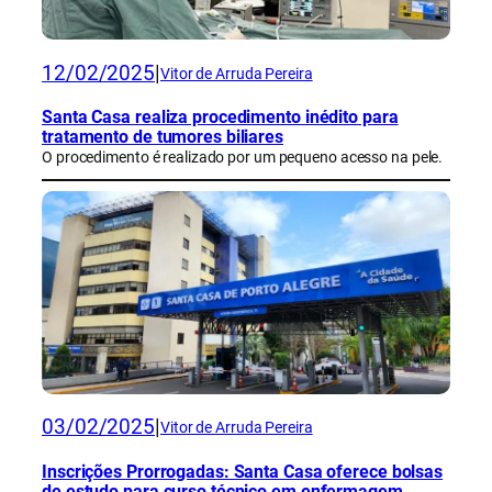
12/02/2025
|
Vitor de Arruda Pereira
Santa Casa realiza procedimento inédito para
tratamento de tumores biliares
O procedimento é realizado por um pequeno acesso na pele.
03/02/2025
|
Vitor de Arruda Pereira
Inscrições Prorrogadas: Santa Casa oferece bolsas
de estudo para curso técnico em enfermagem