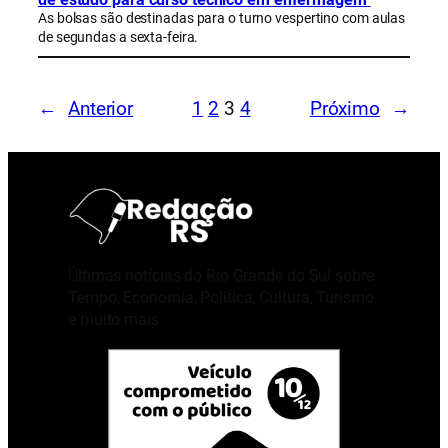
As bolsas são destinadas para o turno vespertino com aulas
de segundas a sexta-feira.
←
Anterior
1
2
3
4
Próximo
→
Últimas notícias do Rio Grande do Sul sobre
Tempo, Economia, Política, Cultura, Turismo
e muito mais