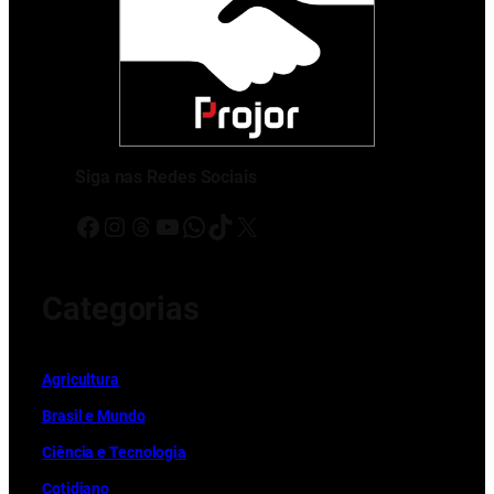
Siga nas Redes Sociais
Facebook
Instagram
Threads
Youtube
WhatsApp
TikTok
X
Categorias
Ag
r
icultura
Brasil e Mundo
Ciência e Tecnologia
Cotidiano