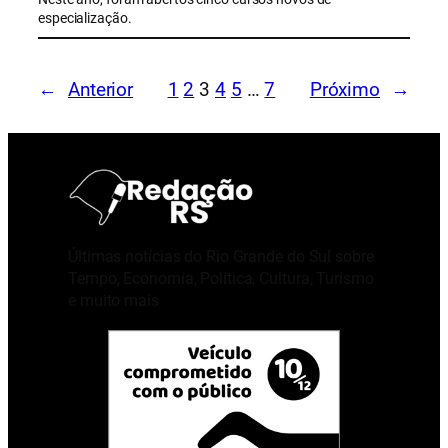
especialização.
←
Anterior
1
2
3
4
5
…
7
Próximo
→
Últimas notícias do Rio Grande do Sul sobre
Tempo, Economia, Política, Cultura, Turismo
e muito mais