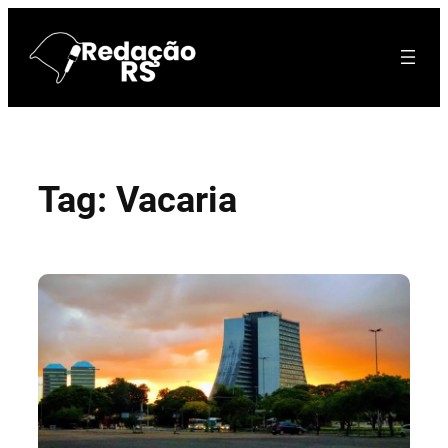
Pular
para
o
conteúdo
Tag:
Vacaria