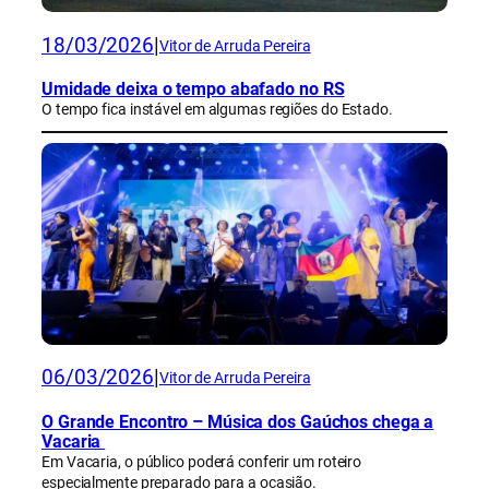
18/03/2026
|
Vitor de Arruda Pereira
Umidade deixa o tempo abafado no RS
O tempo fica instável em algumas regiões do Estado.
06/03/2026
|
Vitor de Arruda Pereira
O Grande Encontro – Música dos Gaúchos chega a
Vacaria
Em Vacaria, o público poderá conferir um roteiro
especialmente preparado para a ocasião.