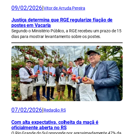
09/02/2026
|
Vitor de Arruda Pereira
Justiça determina que RGE regularize fiação de
postes em Vacaria
Segundo o Ministério Público, a RGE recebeu um prazo de 15
dias para mostrar levantamento sobre os postes.
07/02/2026
|
Redação RS
Com alta expectativa, colheita da maçã é
oficialmente aberta no RS
O Rio Grande do Sul responde por aproximadamente 47% da