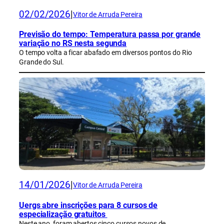
02/02/2026
|
Vitor de Arruda Pereira
Previsão do tempo: Temperatura passa por grande
variação no RS nesta segunda
O tempo volta a ficar abafado em diversos pontos do Rio
Grande do Sul.
14/01/2026
|
Vitor de Arruda Pereira
Uergs abre inscrições para 8 cursos de
especialização gratuitos
Neste ano, foram abertos cinco cursos novos de