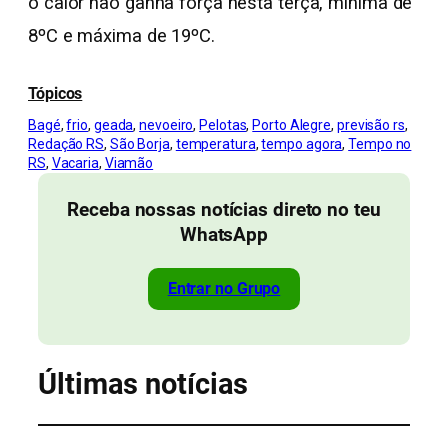
o calor não ganha força nesta terça, mínima de
8ºC e máxima de 19ºC.
Tópicos
Bagé
, 
frio
, 
geada
, 
nevoeiro
, 
Pelotas
, 
Porto Alegre
, 
previsão rs
, 
Redação RS
, 
São Borja
, 
temperatura
, 
tempo agora
, 
Tempo no
RS
, 
Vacaria
, 
Viamão
Receba nossas notícias direto no teu
WhatsApp
Entrar no Grupo
Últimas notícias