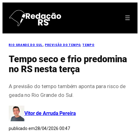
Pular
para
o
conteúdo
RIO GRANDE DO SUL
, 
PREVISÃO DO TEMPO
, 
TEMPO
Tempo seco e frio predomina
no RS nesta terça
A previsão do tempo também aponta para risco de
geada no Rio Grande do Sul.
Vitor de Arruda Pereira
publicado em
28/04/2026 00:47