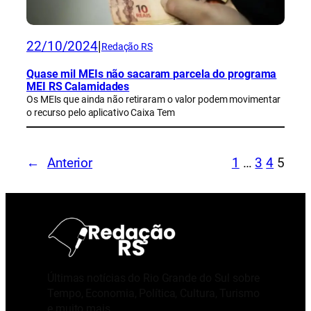
22/10/2024
|
Redação RS
Quase mil MEIs não sacaram parcela do programa
MEI RS Calamidades
Os MEIs que ainda não retiraram o valor podem movimentar
o recurso pelo aplicativo Caixa Tem
←
Anterior
1
…
3
4
5
Últimas notícias do Rio Grande do Sul sobre
Tempo, Economia, Política, Cultura, Turismo
e muito mais