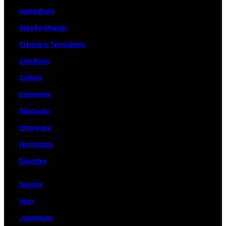
Ag
r
icultura
Brasil e Mundo
Ciência e Tecnologia
Cotidiano
Cultura
Economia
Educação
Empregos
Horóscopo
Esportes
Grêmio
Inter
Juventude