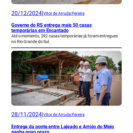
20/12/2024
|
Vitor de Arruda Pereira
Governo do RS entrega mais 50 casas
temporárias em Encantado
Até o momento, 292 casas temporárias já foram entregues
no Rio Grande do Sul.
28/11/2024
|
Vitor de Arruda Pereira
Entrega da ponte entre Lajeado e Arroio do Meio
ganha novo prazo