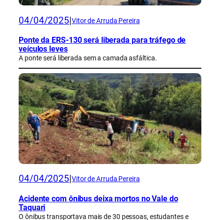
04/04/2025
|
Vitor de Arruda Pereira
Ponte da ERS-130 será liberada para tráfego de
veículos leves
A ponte será liberada sem a camada asfáltica.
04/04/2025
|
Vitor de Arruda Pereira
Acidente com ônibus deixa mortos no Vale do
Taquari
O ônibus transportava mais de 30 pessoas, estudantes e