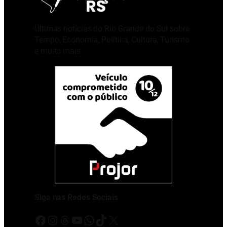
Últimas notícias do Rio Grande do Sul sobre
Tempo, Economia, Política, Cultura, Turismo
e muito mais
Siga nas Redes Sociais
Facebook
Instagram
Threads
Youtube
WhatsApp
TikTok
X