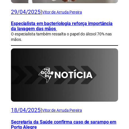
29/04/2025
|
Vitor de Arruda Pereira
Especialista em bacteriologia reforça importância
da lavagem das mãos
O especialista também ressalta o papel do álcool 70% nas
mãos.
18/04/2025
|
Vitor de Arruda Pereira
Secretaria da Saúde confirma caso de sarampo em
Porto Alegre