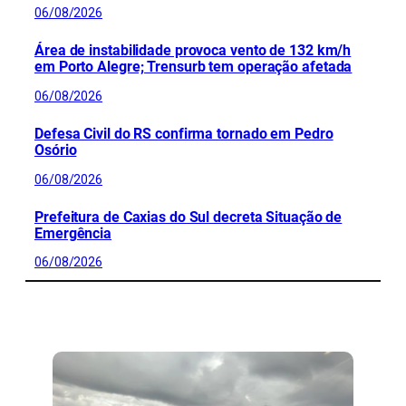
06/08/2026
Área de instabilidade provoca vento de 132 km/h
em Porto Alegre; Trensurb tem operação afetada
06/08/2026
Defesa Civil do RS confirma tornado em Pedro
Osório
06/08/2026
Prefeitura de Caxias do Sul decreta Situação de
Emergência
06/08/2026
CONFIRA MAIS NOTÍCIAS DO RS