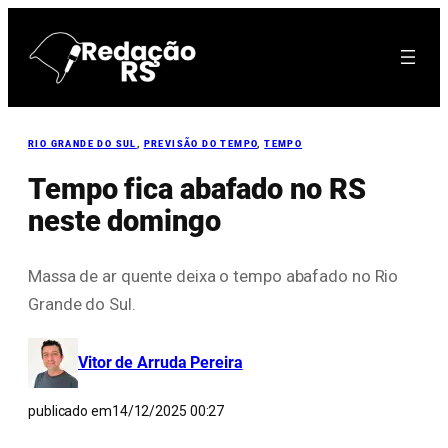
Pular
para
o
conteúdo
RIO GRANDE DO SUL
, 
PREVISÃO DO TEMPO
, 
TEMPO
Tempo fica abafado no RS
neste domingo
Massa de ar quente deixa o tempo abafado no Rio
Grande do Sul.
Vitor de Arruda Pereira
publicado em
14/12/2025 00:27