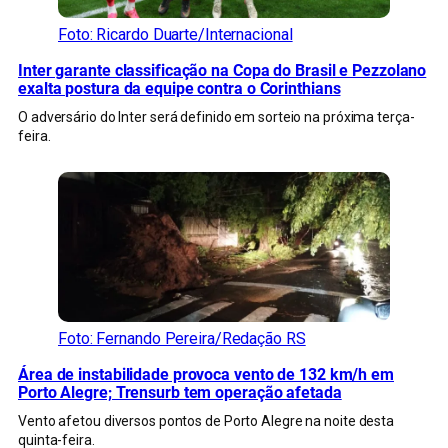
Foto: Ricardo Duarte/Internacional
Inter garante classificação na Copa do Brasil e Pezzolano
exalta postura da equipe contra o Corinthians
O adversário do Inter será definido em sorteio na próxima terça-
feira.
Foto: Fernando Pereira/Redação RS
Área de instabilidade provoca vento de 132 km/h em
Porto Alegre; Trensurb tem operação afetada
Vento afetou diversos pontos de Porto Alegre na noite desta
quinta-feira.