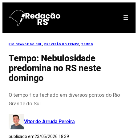
Pular
para
o
conteúdo
RIO GRANDE DO SUL
, 
PREVISÃO DO TEMPO
, 
TEMPO
Tempo: Nebulosidade
predomina no RS neste
domingo
O tempo fica fechado em diversos pontos do Rio
Grande do Sul.
Vitor de Arruda Pereira
publicado em
23/05/2026 18:39