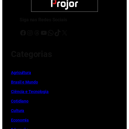
Siga nas Redes Sociais
Facebook
Instagram
Threads
Youtube
WhatsApp
TikTok
X
Categorias
Ag
r
icultura
Brasil e Mundo
Ciência e Tecnologia
Cotidiano
Cultura
Economia