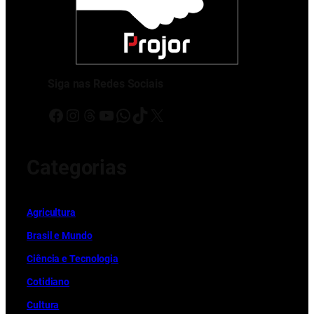
Siga nas Redes Sociais
Facebook
Instagram
Threads
Youtube
WhatsApp
TikTok
X
Categorias
Ag
r
icultura
Brasil e Mundo
Ciência e Tecnologia
Cotidiano
Cultura