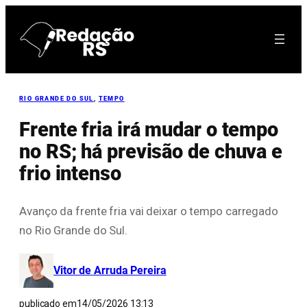
Pular
para
o
conteúdo
RIO GRANDE DO SUL
, 
TEMPO
Frente fria irá mudar o tempo
no RS; há previsão de chuva e
frio intenso
Avanço da frente fria vai deixar o tempo carregado
no Rio Grande do Sul.
Vitor de Arruda Pereira
publicado em
14/05/2026 13:13