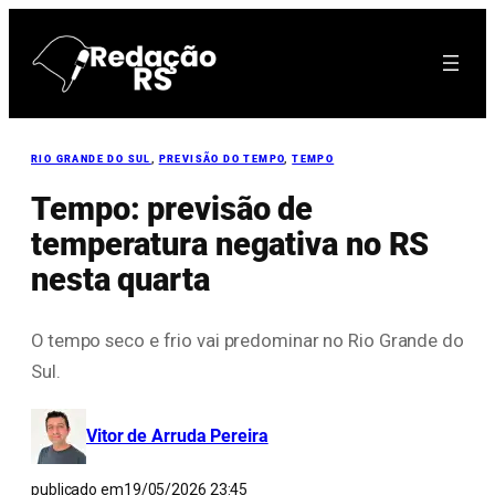
Pular
para
o
conteúdo
RIO GRANDE DO SUL
, 
PREVISÃO DO TEMPO
, 
TEMPO
Tempo: previsão de
temperatura negativa no RS
nesta quarta
O tempo seco e frio vai predominar no Rio Grande do
Sul.
Vitor de Arruda Pereira
publicado em
19/05/2026 23:45