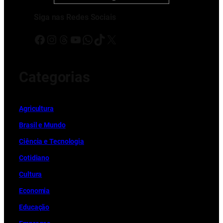
Siga nas Redes Sociais
Facebook
Instagram
Threads
Youtube
WhatsApp
TikTok
X
Categorias
Ag
r
icultura
Brasil e Mundo
Ciência e Tecnologia
Cotidiano
Cultura
Economia
Educação