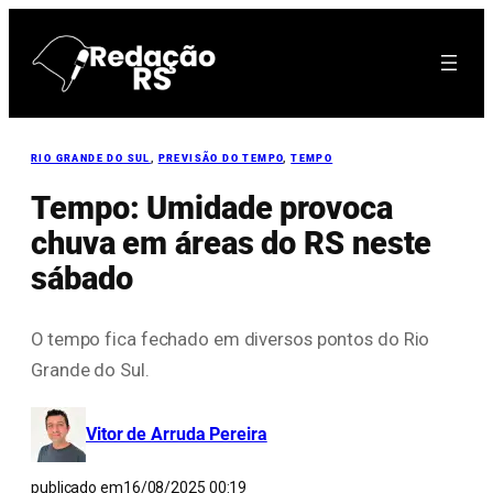
Pular
para
o
conteúdo
RIO GRANDE DO SUL
, 
PREVISÃO DO TEMPO
, 
TEMPO
Tempo: Umidade provoca
chuva em áreas do RS neste
sábado
O tempo fica fechado em diversos pontos do Rio
Grande do Sul.
Vitor de Arruda Pereira
publicado em
16/08/2025 00:19