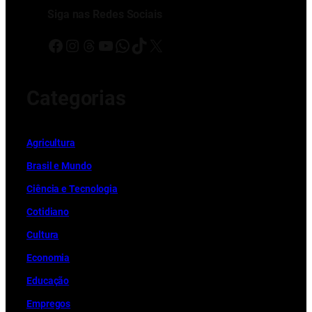
Siga nas Redes Sociais
Facebook
Instagram
Threads
Youtube
WhatsApp
TikTok
X
Categorias
Ag
r
icultura
Brasil e Mundo
Ciência e Tecnologia
Cotidiano
Cultura
Economia
Educação
Empregos