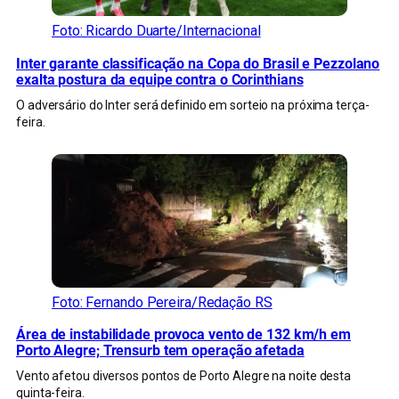
Foto: Ricardo Duarte/Internacional
Inter garante classificação na Copa do Brasil e Pezzolano
exalta postura da equipe contra o Corinthians
O adversário do Inter será definido em sorteio na próxima terça-
feira.
Foto: Fernando Pereira/Redação RS
Área de instabilidade provoca vento de 132 km/h em
Porto Alegre; Trensurb tem operação afetada
Vento afetou diversos pontos de Porto Alegre na noite desta
quinta-feira.