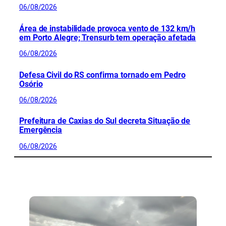
06/08/2026
Área de instabilidade provoca vento de 132 km/h
em Porto Alegre; Trensurb tem operação afetada
06/08/2026
Defesa Civil do RS confirma tornado em Pedro
Osório
06/08/2026
Prefeitura de Caxias do Sul decreta Situação de
Emergência
06/08/2026
CONFIRA MAIS NOTÍCIAS DO RS