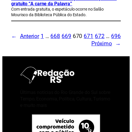
gratuito “A carne da Palavra”
Com entrada gratuita, o espetáculo ocorre no Salão
Mourisco da Biblioteca Pública do Estado.
←
Anterior
1
…
668
669
670
671
672
…
696
Próximo
→
Últimas notícias do Rio Grande do Sul sobre
Tempo, Economia, Política, Cultura, Turismo
e muito mais