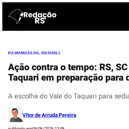
Pular
para
o
conteúdo
RIO GRANDE DO SUL
, 
DESTAQUE 2
Ação contra o tempo: RS, SC
Taquari em preparação para 
A escolha do Vale do Taquari para sedia
Vitor de Arruda Pereira
publicado em
09/06/2026 13:48