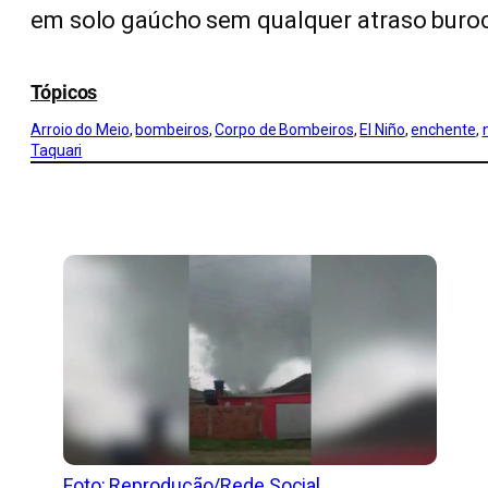
em solo gaúcho sem qualquer atraso buroc
Tópicos
Arroio do Meio
, 
bombeiros
, 
Corpo de Bombeiros
, 
El Niño
, 
enchente
, 
Taquari
CONFIRA MAIS NOTÍCIAS DO RS
Foto: Reprodução/Rede Social