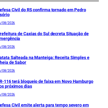
efesa Civil do RS confirma tornado em Pedro
sório
6/08/2026
refeitura de Caxias do Sul decreta Situação de
mergência
6/08/2026
atata Salteada na Manteiga: Receita Simples e
heia de Sabor
6/08/2026
R-116 terá bloqueio de faixa em Novo Hamburgo
os próximos dias
6/08/2026
efesa Civil emite alerta para tempo severo em