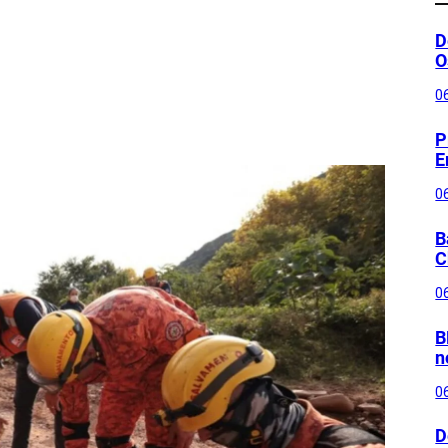
D
O
0
P
E
0
B
C
0
B
n
0
D