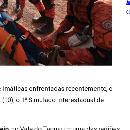
á
0
climáticas enfrentadas recentemente, o
 (10), o 1º Simulado Interestadual de
eio
, no Vale do Taquari — uma das regiões