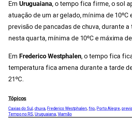
Em
Uruguaiana
, o tempo fica firme, o so
atuação de um ar gelado, mínima de 10ºC
previsão de pancadas de chuva, durante a 
nesta quarta, mínima de 10ºC e máxima de
Em
Frederico Westphalen
, o tempo fica fi
temperatura fica amena durante a tarde d
21ºC.
Tópicos
Caxias do Sul
, 
chuva
, 
Frederico Westphalen
, 
frio
, 
Porto Alegre
, 
previ
Tempo no RS
, 
Uruguaiana
, 
Viamão
CONFIRA MAIS NOTÍCIAS DO RS