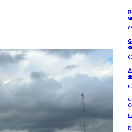
R
a
0
G
e
0
A
e
0
C
O
0
D