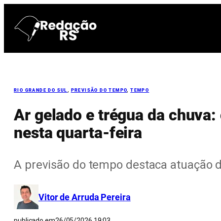
Pular
para
o
conteúdo
RIO GRANDE DO SUL
, 
PREVISÃO DO TEMPO
, 
TEMPO
Ar gelado e trégua da chuva:
nesta quarta-feira
A previsão do tempo destaca atuação d
Vitor de Arruda Pereira
publicado em
26/05/2026 19:03