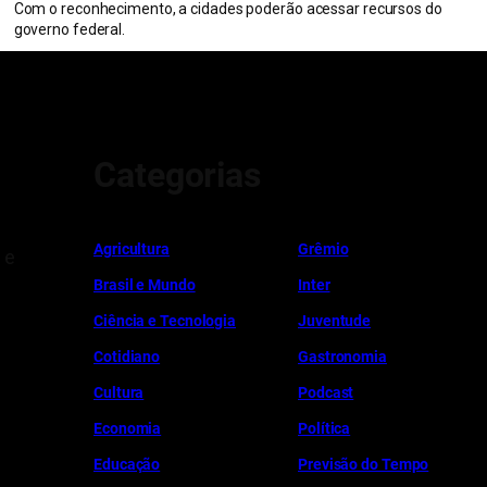
Com o reconhecimento, a cidades poderão acessar recursos do
governo federal.
Categorias
Ag
r
icultura
Grêmio
 e
Brasil e Mundo
Inter
Ciência e Tecnologia
Juventude
Cotidiano
Gastronomia
Cultura
Podcast
Economia
Política
Educação
Previsão do Tempo