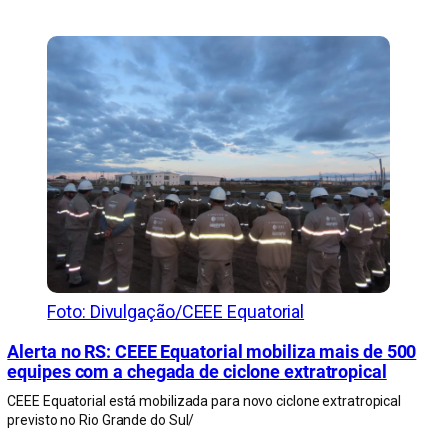
Foto: Divulgação/CEEE Equatorial
Alerta no RS: CEEE Equatorial mobiliza mais de 500
equipes com a chegada de ciclone extratropical
CEEE Equatorial está mobilizada para novo ciclone extratropical
previsto no Rio Grande do Sul/