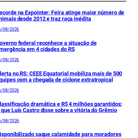
ecorde na Expointer: Feira atinge maior número de
nimais desde 2012 e traz raça inédita
6/08/2026
overno federal reconhece a situação de
mergência em 4 cidades do RS
6/08/2026
lerta no RS: CEEE Equatorial mobiliza mais de 500
quipes com a chegada de ciclone extratropical
6/08/2026
lassificação dramática e R$ 4 milhões garantidos:
 que Luís Castro disse sobre a vitória do Grêmio
6/08/2026
isponibilizado saque calamidade para moradores