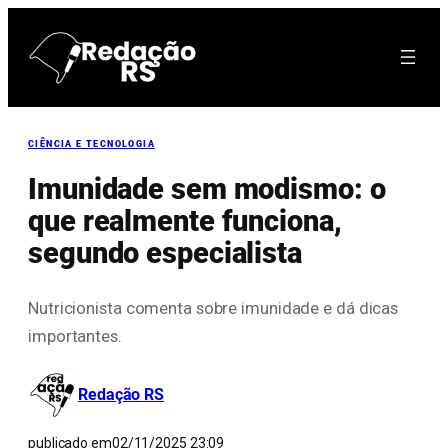
Pular
para
o
conteúdo
CIÊNCIA E TECNOLOGIA
Imunidade sem modismo: o
que realmente funciona,
segundo especialista
Nutricionista comenta sobre imunidade e dá dicas
importantes.
Redação RS
publicado em
02/11/2025 23:09