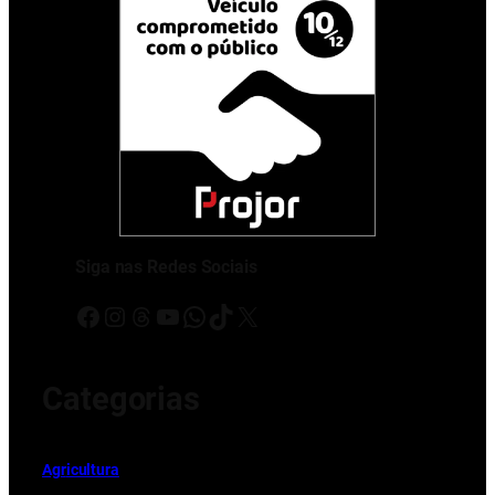
Siga nas Redes Sociais
Facebook
Instagram
Threads
Youtube
WhatsApp
TikTok
X
Categorias
Ag
r
icultura