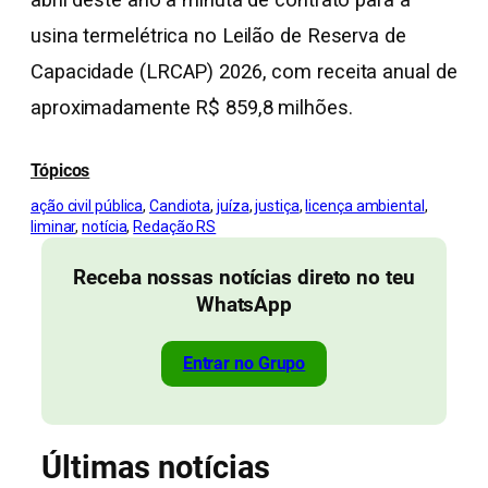
abril deste ano a minuta de contrato para a
usina termelétrica no Leilão de Reserva de
Capacidade (LRCAP) 2026, com receita anual de
aproximadamente R$ 859,8 milhões.
Tópicos
ação civil pública
, 
Candiota
, 
juíza
, 
justiça
, 
licença ambiental
, 
liminar
, 
notícia
, 
Redação RS
Receba nossas notícias direto no teu
WhatsApp
Entrar no Grupo
Últimas notícias