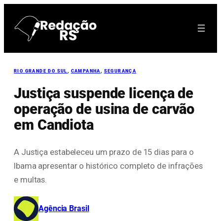
Pular
para
o
conteúdo
RIO GRANDE DO SUL
, 
CAMPANHA
, 
SEGURANÇA
Justiça suspende licença de
operação de usina de carvão
em Candiota
A Justiça estabeleceu um prazo de 15 dias para o
Ibama apresentar o histórico completo de infrações
e multas.
Agência Brasil