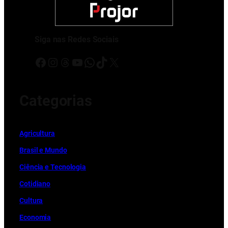
Siga nas Redes Sociais
Facebook
Instagram
Threads
Youtube
WhatsApp
TikTok
X
Categorias
Ag
r
icultura
Brasil e Mundo
Ciência e Tecnologia
Cotidiano
Cultura
Economia