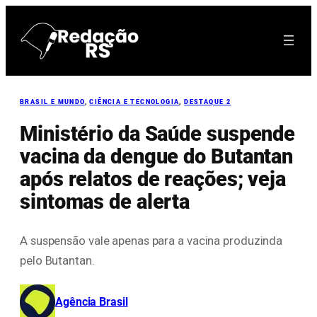
Pular
para
o
conteúdo
BRASIL E MUNDO
, 
CIÊNCIA E TECNOLOGIA
, 
DESTAQUE 2
Ministério da Saúde suspende
vacina da dengue do Butantan
após relatos de reações; veja
sintomas de alerta
A suspensão vale apenas para a vacina produzinda
pelo Butantan.
Agência Brasil