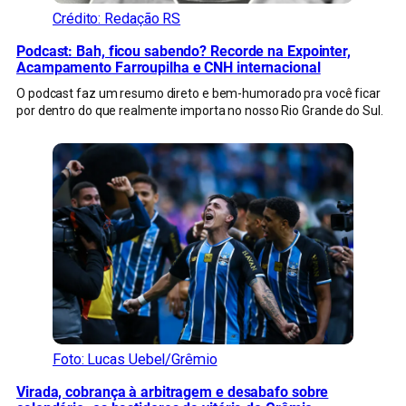
Crédito: Redação RS
Podcast: Bah, ficou sabendo? Recorde na Expointer,
Acampamento Farroupilha e CNH internacional
O podcast faz um resumo direto e bem-humorado pra você ficar
por dentro do que realmente importa no nosso Rio Grande do Sul.
Foto: Lucas Uebel/Grêmio
Virada, cobrança à arbitragem e desabafo sobre