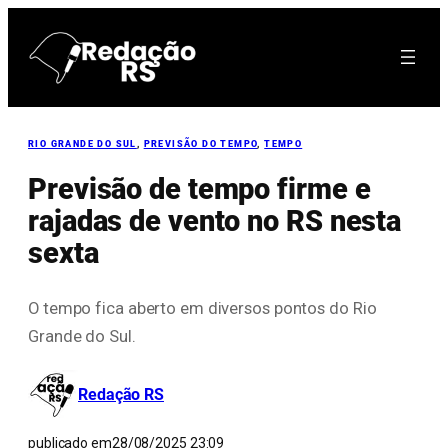
Pular
para
o
conteúdo
RIO GRANDE DO SUL
, 
PREVISÃO DO TEMPO
, 
TEMPO
Previsão de tempo firme e
rajadas de vento no RS nesta
sexta
O tempo fica aberto em diversos pontos do Rio
Grande do Sul.
Redação RS
publicado em
28/08/2025 23:09