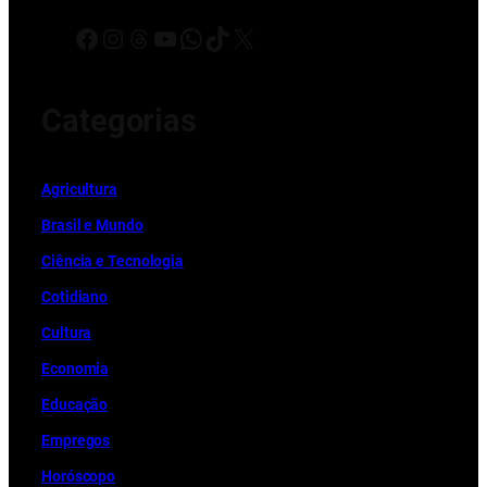
Facebook
Instagram
Threads
Youtube
WhatsApp
TikTok
X
Categorias
Ag
r
icultura
Brasil e Mundo
Ciência e Tecnologia
Cotidiano
Cultura
Economia
Educação
Empregos
Horóscopo