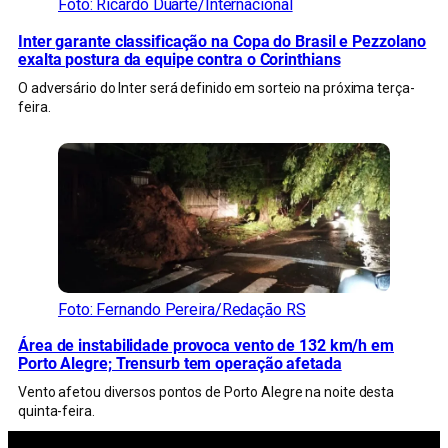
Foto: Ricardo Duarte/Internacional
Inter garante classificação na Copa do Brasil e Pezzolano
exalta postura da equipe contra o Corinthians
O adversário do Inter será definido em sorteio na próxima terça-
feira.
Foto: Fernando Pereira/Redação RS
Área de instabilidade provoca vento de 132 km/h em
Porto Alegre; Trensurb tem operação afetada
Vento afetou diversos pontos de Porto Alegre na noite desta
quinta-feira.