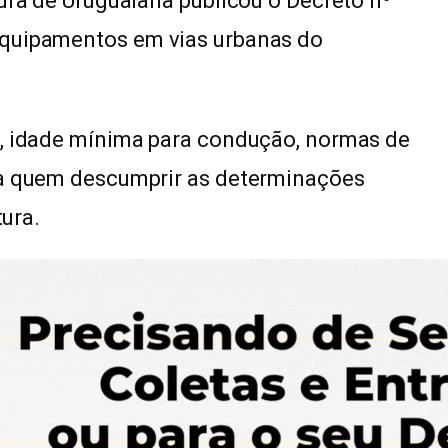
tura de Uruguaiana publicou o Decreto nº
equipamentos em vias urbanas do
o, idade mínima para condução, normas de
ra quem descumprir as determinações
tura.