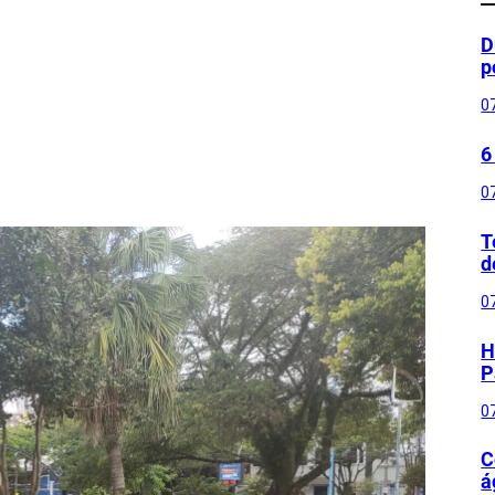
D
p
0
6
0
T
d
0
H
P
0
C
á