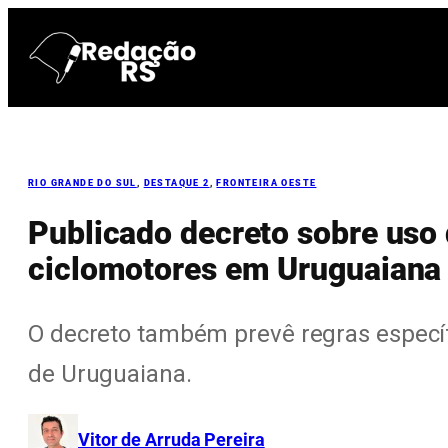
Pular
para
o
conteúdo
RIO GRANDE DO SUL
, 
DESTAQUE 2
, 
FRONTEIRA OESTE
Publicado decreto sobre uso d
ciclomotores em Uruguaiana
O decreto também prevê regras específ
de Uruguaiana.
Vitor de Arruda Pereira