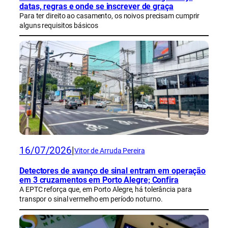
datas, regras e onde se inscrever de graça
Para ter direito ao casamento, os noivos precisam cumprir
alguns requisitos básicos
16/07/2026
|
Vitor de Arruda Pereira
Detectores de avanço de sinal entram em operação
em 3 cruzamentos em Porto Alegre; Confira
A EPTC reforça que, em Porto Alegre, há tolerância para
transpor o sinal vermelho em período noturno.