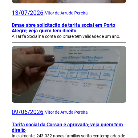
13/07/2026
|
Vitor de Arruda Pereira
Dmae abre solicitação de tarifa social em Porto
Alegre; veja quem tem direito
A Tarifa Social na conta do Dmae tem validade de um ano.
09/06/2026
|
Vitor de Arruda Pereira
Tarifa social da Corsan é aprovada; veja quem tem
direito
Inicialmente, 243.032 novas famílias serão contempladas de