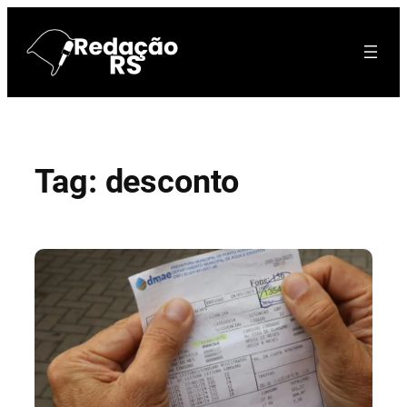
Pular
para
o
conteúdo
Tag:
desconto