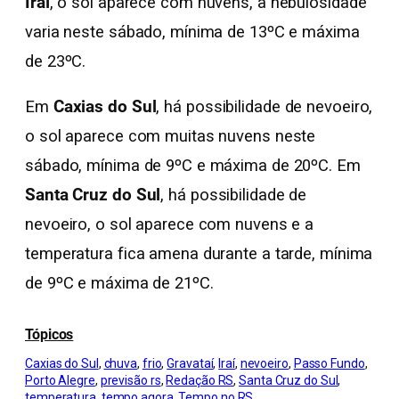
Iraí
, o sol aparece com nuvens, a nebulosidade
varia neste sábado, mínima de 13ºC e máxima
de 23ºC.
Em
Caxias do Sul
, há possibilidade de nevoeiro,
o sol aparece com muitas nuvens neste
sábado, mínima de 9ºC e máxima de 20ºC. Em
Santa Cruz do Sul
, há possibilidade de
nevoeiro, o sol aparece com nuvens e a
temperatura fica amena durante a tarde, mínima
de 9ºC e máxima de 21ºC.
Tópicos
Caxias do Sul
, 
chuva
, 
frio
, 
Gravataí
, 
Iraí
, 
nevoeiro
, 
Passo Fundo
, 
Porto Alegre
, 
previsão rs
, 
Redação RS
, 
Santa Cruz do Sul
, 
temperatura
, 
tempo agora
, 
Tempo no RS