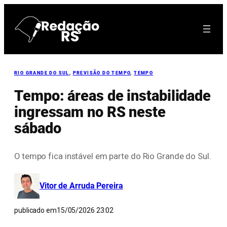
Pular
para
o
conteúdo
RIO GRANDE DO SUL
, 
PREVISÃO DO TEMPO
, 
TEMPO
Tempo: áreas de instabilidade
ingressam no RS neste
sábado
O tempo fica instável em parte do Rio Grande do Sul.
Vitor de Arruda Pereira
publicado em
15/05/2026 23:02